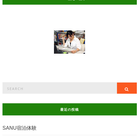
Search
Sea
for:
最近の投稿
SANU宿泊体験