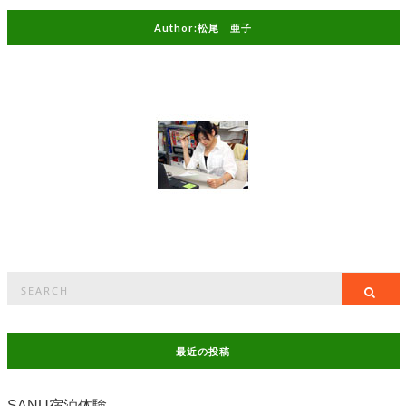
Author:松尾 亜子
Search
Sea
for:
最近の投稿
SANU宿泊体験