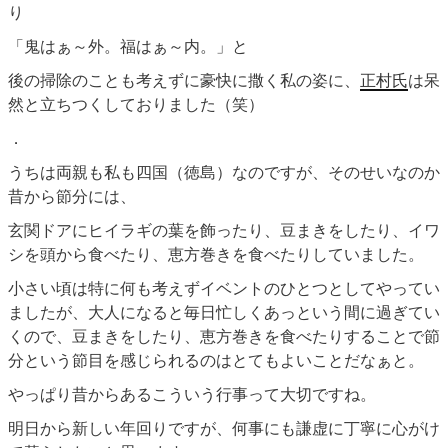
り
「鬼はぁ～外。福はぁ～内。」と
後の掃除のことも考えずに豪快に撒く私の姿に、
正村氏
は呆
然と立ちつくしておりました（笑）
．
うちは両親も私も四国（徳島）なのですが、そのせいなのか
昔から節分には、
玄関ドアにヒイラギの葉を飾ったり、豆まきをしたり、イワ
シを頭から食べたり、恵方巻きを食べたりしていました。
小さい頃は特に何も考えずイベントのひとつとしてやってい
ましたが、大人になると毎日忙しくあっという間に過ぎてい
くので、豆まきをしたり、恵方巻きを食べたりすることで節
分という節目を感じられるのはとてもよいことだなぁと。
やっぱり昔からあるこういう行事って大切ですね。
明日から新しい年回りですが、何事にも謙虚に丁寧に心がけ