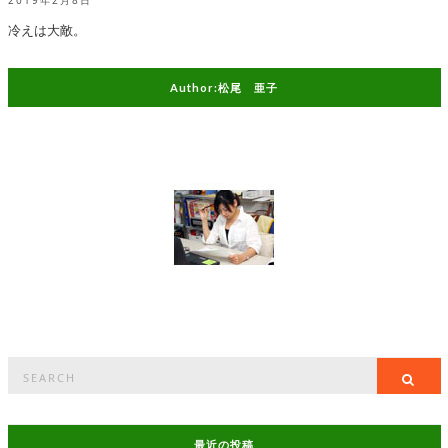
2019年2月8日
冷えは大敵。
Author:松尾 亜子
Search
Sea
for:
最近の投稿