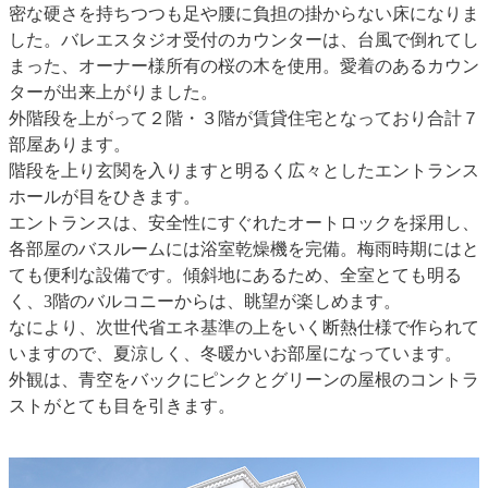
密な硬さを持ちつつも足や腰に負担の掛からない床になりま
した。バレエスタジオ受付のカウンターは、台風で倒れてし
まった、オーナー様所有の桜の木を使用。愛着のあるカウン
ターが出来上がりました。
外階段を上がって２階・３階が賃貸住宅となっており合計７
部屋あります。
階段を上り玄関を入りますと明るく広々としたエントランス
ホールが目をひきます。
エントランスは、安全性にすぐれたオートロックを採用し、
各部屋のバスルームには浴室乾燥機を完備。梅雨時期にはと
ても便利な設備です。傾斜地にあるため、全室とても明る
く、3階のバルコニーからは、眺望が楽しめます。
なにより、次世代省エネ基準の上をいく断熱仕様で作られて
いますので、夏涼しく、冬暖かいお部屋になっています。
外観は、青空をバックにピンクとグリーンの屋根のコントラ
ストがとても目を引きます。