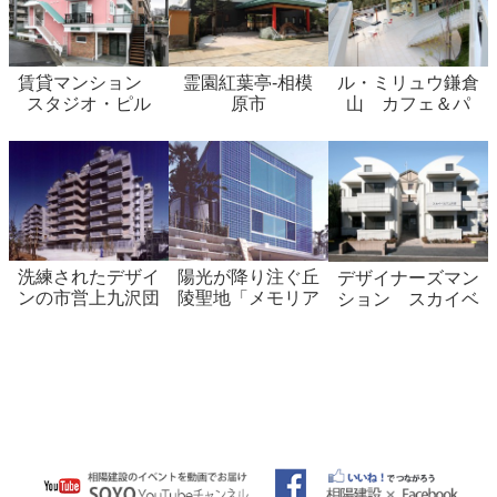
賃貸マンション
霊園紅葉亭-相模
ル・ミリュウ鎌倉
スタジオ・ピル
原市
山 カフェ＆パ
エット-町田市
ティスリー-鎌倉
市
洗練されたデザイ
陽光が降り注ぐ丘
デザイナーズマン
ンの市営上九沢団
陵聖地「メモリア
ション スカイベ
地-相模原市
ルフォレスト多
ルズ上矢部-相模
摩」-町田市
原市