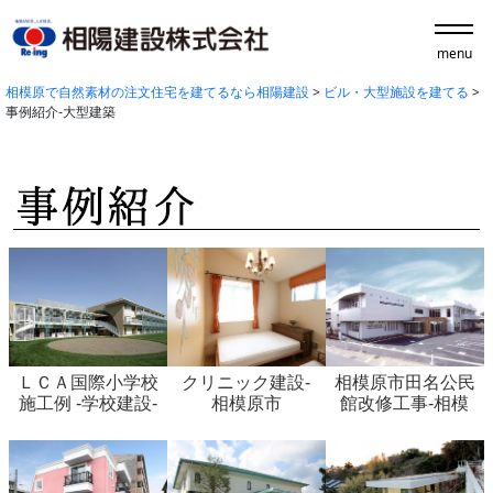
menu
相模原で自然素材の注文住宅を建てるなら相陽建設
>
ビル・大型施設を建てる
>
事例紹介-大型建築
ＬＣＡ国際小学校
クリニック建設-
相模原市田名公民
施工例 -学校建設-
相模原市
館改修工事-相模
相模原市
原市