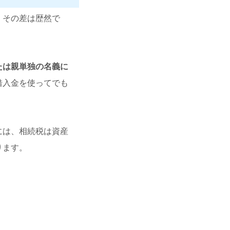
。その差は歴然で
たは親単独の名義に
借入金を使ってでも
には、相続税は資産
ります。