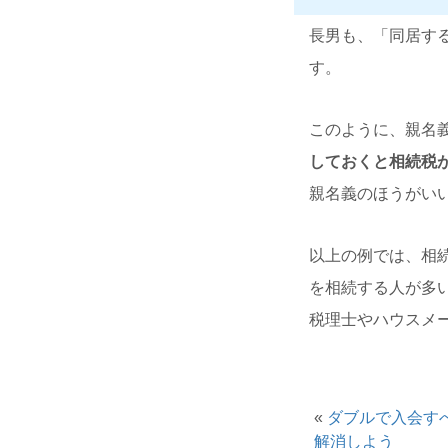
長男も、「同居す
す。
このように、親名
しておくと相続税
親名義のほうがい
以上の例では、相
を相続する人が多
税理士やハウスメ
«
ダブルで入会す
解消しよう