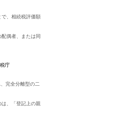
とで、相続税評価額
の配偶者、または同
国税庁
れ、完全分離型の二
のは、「登記上の親