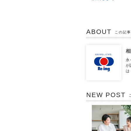
ABOUT
この記事
相
永
が
は
NEW POST