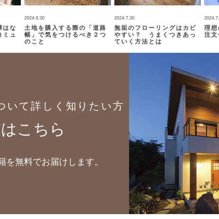
2024.9.30
2024.7.30
2024.7
嘩はな
土地を購入する際の「道路
無垢のフローリングはカビ
理想
コミュ
幅」で気をつけるべき２つ
やすい？ うまくつきあっ
注文
のこと
ていく方法とは
ついて詳しく知りたい方
求はこちら
籍を無料でお届けします。