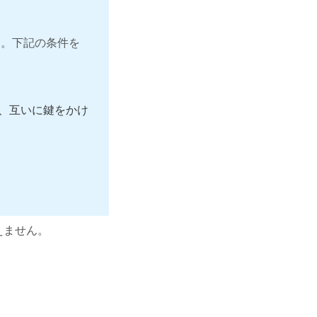
と。下記の条件を
、互いに鍵をかけ
えません。