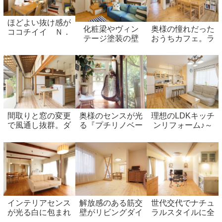
ほどよい抜け感が
化粧梁やヴィン
奥様の憧れだった
ココチイイ Ｎ．
テージ塗装の壁
おうちカフェ。ラ
ＹのＣａｆｅのよ
板、モザイクタイ
イフスタイルリノ
うな空間へ～
ルの洗面台、どれ
ベーションで夢を
『Brooklyn
もお気に入りの西
実現。
Style（ブルック
海岸テイストな自
リンスタイル）』
然素材おうちカ
～
フェ
間取りと窓の変更
奥様のセンスが光
理想のLDKキッチ
で風通し抜群。ダ
る『プチリノベー
ンリフォーム♪～
イニングからつな
ション』～こだわ
使い勝手に合わせ
がる広縁・デッキ
りのキッチン・洗
た対面式無垢素材
スペースで開放感
面・サンルーム～
キッチン～
たっぷりに～大事
にしたい思い出の
詰まった我が家～
インテリアセンス
解放感のある筋交
世代交代でナチュ
が光る白に包まれ
壁がリビングダイ
ラルスタイルに全
た空間 自然素材
ニングのポイント
面リノベーション