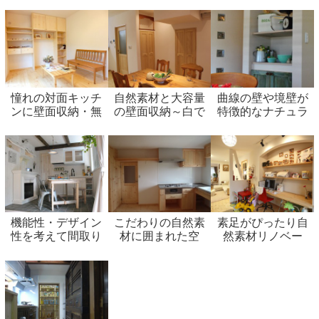
リノベーション
憧れの対面キッチ
自然素材と大容量
曲線の壁や境壁が
ンに壁面収納・無
の壁面収納～白で
特徴的なナチュラ
垢材の床～木の香
統一した塗り壁に
ルカントリー空間
りがする家～
無垢の木のやさし
の部屋
い風合いが心地良
い空間～
機能性・デザイン
こだわりの自然素
素足がぴったり自
性を考えて間取り
材に囲まれた空
然素材リノベー
からリノベーショ
間 完全スケルト
ション
ンしたフレンチカ
ンからの全面リノ
ントリースタイル
ベーションの部屋
の部屋