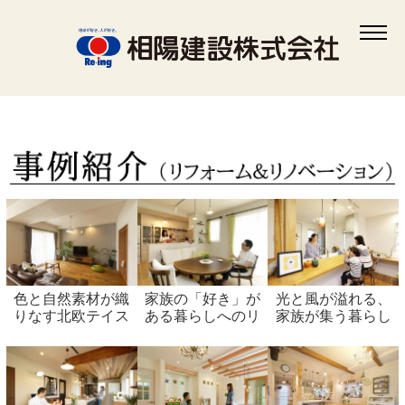
相模原で自然素材の注文住宅を建てるなら相陽建設
>
リフォームについて
>
事例
紹介-リフォーム&リノベーション
色と自然素材が織
家族の「好き」が
光と風が溢れる、
りなす北欧テイス
ある暮らしへのリ
家族が集う暮らし
トのマンションフ
ノベーション
ルリノベ