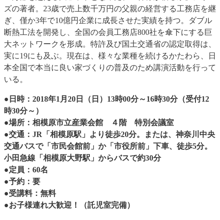
ズの著者。23歳で売上数千万円の父親の経営する工務店を継
ぎ、僅か3年で10億円企業に成長させた実績を持つ。ダブル
断熱工法を開発し、全国の会員工務店800社を傘下にする巨
大ネットワークを形成。特許及び国土交通省の認定取得は、
実に19にも及ぶ。現在は、様々な業種を続けるかたわら、日
本全国で本当に良い家づくりの普及のため講演活動を行って
いる。
●日時：2018年1月20日（日）13時00分～16時30分（受付12
時30分～）
●場所：相模原市立産業会館 ４階 特別会議室
●交通：JR「相模原駅」より徒歩20分。または、神奈川中央
交通バスで「市民会館前」か「市役所前」下車、徒歩5分。
小田急線「相模原大野駅」からバスで約30分
●定員：60名
●予約：要
●受講料：無料
●お子様連れ大歓迎！（託児室完備）