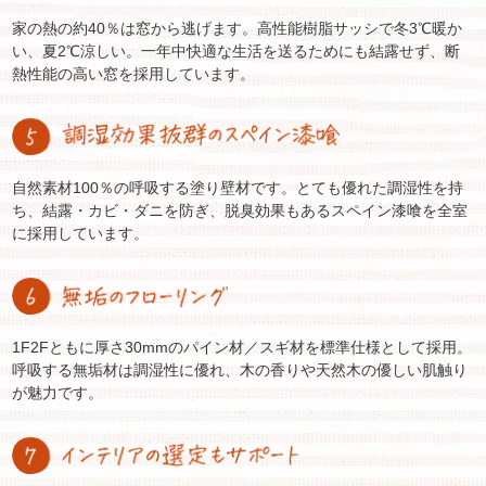
家の熱の約40％は窓から逃げます。高性能樹脂サッシで冬3℃暖か
い、夏2℃涼しい。一年中快適な生活を送るためにも結露せず、断
熱性能の高い窓を採用しています。
自然素材100％の呼吸する塗り壁材です。とても優れた調湿性を持
ち、結露・カビ・ダニを防ぎ、脱臭効果もあるスペイン漆喰を全室
に採用しています。
1F2Fともに厚さ30mmのパイン材／スギ材を標準仕様として採用。
呼吸する無垢材は調湿性に優れ、木の香りや天然木の優しい肌触り
が魅力です。