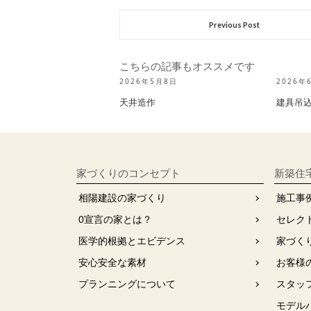
Previous Post
こちらの記事もオススメです
2026年5月8日
2026年
天井造作
建具吊
家づくりのコンセプト
新築住
相陽建設の家づくり
施工事
0宣⾔の家とは？
セレク
医学的根拠とエビデンス
家づく
安⼼安全な素材
お客様
プランニングについて
スタッ
モデル