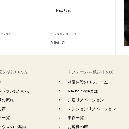
Next Post
6月20日
2026年2月27日
込
配筋組み
宅を検討中の方
リフォームを検討中の⽅
例
相陽建設のリフォーム
トプランについて
Re-ing Styleとは
りの流れ
戸建リノベーション
の声
マンションリノベーション
フ⼀覧
事例一覧
ハウスのご案内
お客様の声